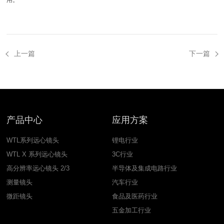
用。
上一篇
下一篇
产品中心
应用方案
WTL系列远心镜头
锂电行业
WTL X 系列远心镜头
3C行业
高分辨率远心镜头 2/3
半导体及集成电路行业
测量镜头
汽车行业
微距镜头
食品及医药行业
五金加工行业