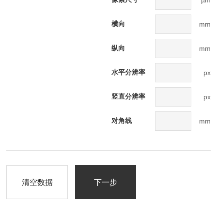
µm
横向
mm
纵向
mm
水平分辨率
px
竖直分辨率
px
对角线
mm
清空数据
下一步