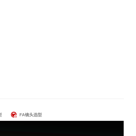
型
FA镜头选型