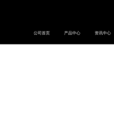
公司首页
产品中心
资讯中心
WTL系列远心镜头
公司新闻
WTL X 系列远心镜头
行业资讯
高分辨率远心镜头 2/3
常见问题
测量镜头
微距镜头