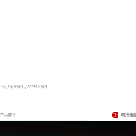
/
/
中心
测量镜头
200线对镜头
精准选