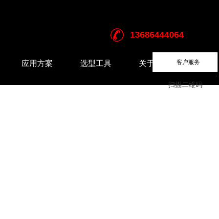
13686444064
客户服务
应用方案
选型工具
关于我们
锂电行业
远心镜头选型工具
企业介绍
扫描二维码
3C行业
FA镜头选型工具
半导体及集成电路行业
汽车行业
食品及医药行业
五金加工行业