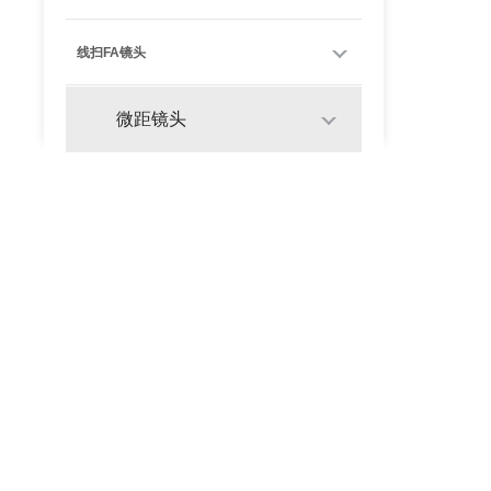
线扫FA镜头
微距镜头