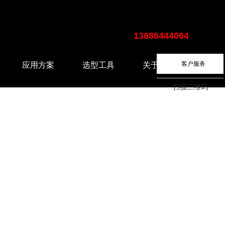
13686444064
客户服务
应用方案
选型工具
关于我们
锂电行业
远心镜头选型工具
企业介绍
扫描二维码
3C行业
FA镜头选型工具
半导体及集成电路行业
汽车行业
食品及医药行业
五金加工行业