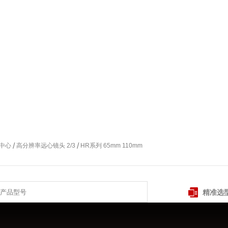
/
/
中心
高分辨率远心镜头 2/3
HR系列 65mm 110mm
精准选