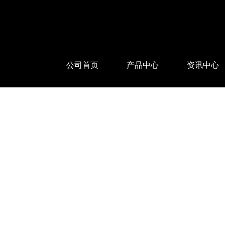
公司首页
产品中心
资讯中心
WTL系列远心镜头
公司新闻
WTL X 系列远心镜头
行业资讯
高分辨率远心镜头 2/3
常见问题
测量镜头
微距镜头