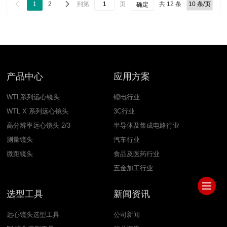


1
2
到第
页
共 12 条
确定
产品中心
应用方案
WTL系列远心镜头
锂电行业
WTL X 系列远心镜头
3C行业
高分辨率远心镜头 2/3
半导体及集成电路行业
测量镜头
汽车行业
微距镜头
食品及医药行业
五金加工行业
选型工具
新闻资讯
远心镜头选型工具
公司新闻