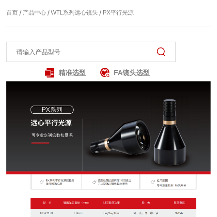
/
/
/
首页
产品中心
WTL系列远心镜头
PX平行光源
精准选型
FA镜头选型