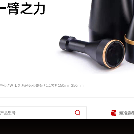
/
/
中心
WTL X 系列远心镜头
1.1芯片150mm 250mm
精准选