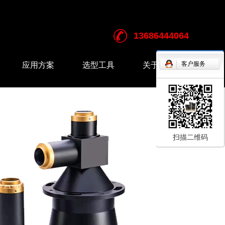
13686444064
客户服务
应用方案
选型工具
关于我们
锂电行业
远心镜头选型工具
企业介绍
3C行业
FA镜头选型工具
半导体及集成电路行业
扫描二维码
汽车行业
食品及医药行业
五金加工行业